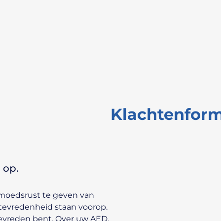
Klachtenform
 op.
gemoedsrust te geven van
 tevredenheid staan voorop.
tevreden bent. Over uw AED,