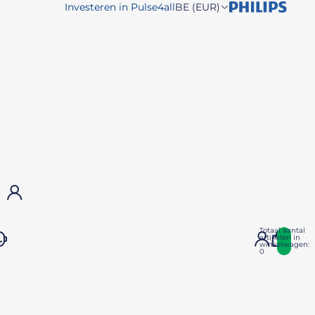
Investeren in Pulse4all
BE (EUR)
NL (EUR)
DE (EUR)
UK (GBP)
FR (EUR)
SE (SEK)
Account
Totaal aantal
artikelen in
winkelwagen:
0
Andere inlogopties
Bestellingen
Profiel