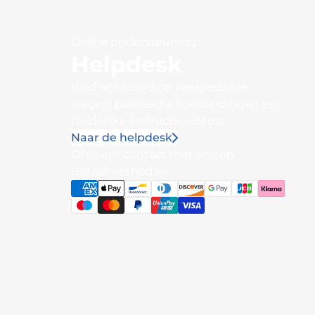
Online ondersteuning
Helpdesk
Vind antwoord op veelgestelde
vragen, praktische handleidingen en
duidelijke instructievideo’s.
Naar de helpdesk
Of neem contact met ons op.
Betaalmethoden